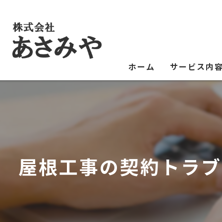
ホーム
サービス内
東京の塗装工事
雨漏り
修理
屋根工事の契約トラブ
外壁塗装
ガルバリウム鋼