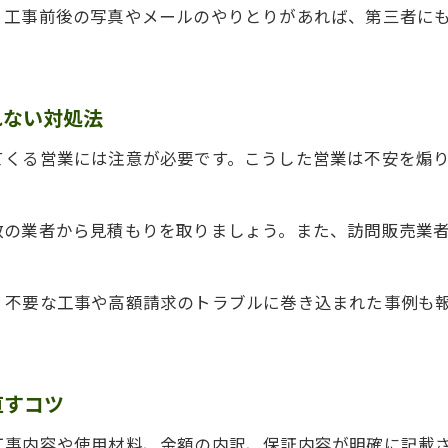
、工事前後の写真やメールのやりとりがあれば、第三者に
屋根工事トラブルの内容別に適切な相談先を選ぶ
瑕疵担保責任を理解し納得の屋根工事に導く
屋根工事の瑕疵担保責任とは何か正しく知る
れない対処法
屋根工事の保証や責任範囲を契約前に確認
てくる営業には注意が必要です。こうした営業は不安を煽
屋根工事で不具合発生時の瑕疵担保請求の流れ
屋根工事の契約書で瑕疵担保条項をチェック
数の業者から見積もりを取りましょう。また、訪問販売業
屋根工事の瑕疵担保期間とアフター対応の重要性
納得できない屋根工事は消費者窓口で見直そう
、不要な工事や高額請求のトラブルに巻き込まれた事例も
屋根工事で納得できない時は消費者窓口が頼り
屋根工事トラブル相談で必要な準備と持ち物
屋根工事トラブルの具体的な相談事例と解決策
直すコツ
屋根工事契約の見直しに消費者ホットライン活用
工事内容や使用材料、金額の内訳、保証内容が明確に記載