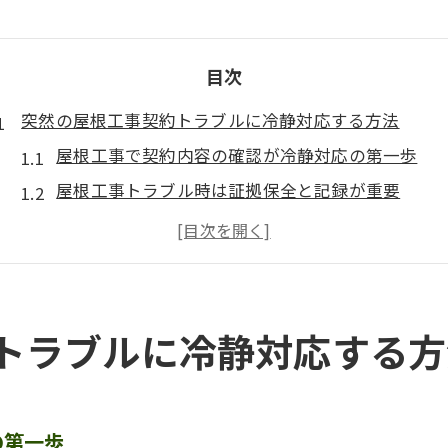
目次
突然の屋根工事契約トラブルに冷静対応する方法
屋根工事で契約内容の確認が冷静対応の第一歩
屋根工事トラブル時は証拠保全と記録が重要
お宅の屋根が壊れている営業に惑わされない対処
屋根工事の見積書や契約書を丁寧に見直すコツ
屋根工事トラブル経験者が実践した冷静な行動例
屋根工事で不安を感じたら試すべき対処策
トラブルに冷静対応する方
屋根工事に不安を感じた時の即時対応ポイント
屋根工事の訪問販売や営業トークの見極め方
屋根が剥がれていると言われた時の冷静な判断
の第一歩