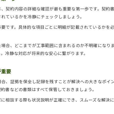
屋根工事で納得できない場合の相談先と手順
は、契約内容の詳細な確認が最も重要な第一歩です。契約
屋根工事トラブルで消費者センターを活用する方
されているかを冷静にチェックしましょう。
悪徳業者による屋根工事被害を防ぐコツ
必要です。具体的な項目ごとに明細が記載されているかを
屋根工事悪徳業者の見分け方と予防策
。
訪問販売トラブル事例に学ぶ屋根工事の注意点
た場合、どこまでが工事範囲に含まれるのか不明確になり
屋根工事の契約前に複数見積もりを取る重要性
う。冷静な対応が将来的な安心に繋がります。
屋根工事で高齢者を狙う手口への注意喚起
屋根工事でクーリング・オフを活用するポイント
が重要
相談先を知れば屋根工事契約も安心できる
場合、証拠を保全し記録を残すことが解決への大きなポイ
屋根工事トラブルの相談先は消費者センターが安
契約書などの書類はすべて保管しておきましょう。
屋根工事トラブルは住まいるダイヤルも活用でき
家に相談する際も状況説明が正確にでき、スムーズな解決
屋根工事の契約不安は公的機関で早期解決を目指
屋根工事で納得できない時の専門家相談の手順