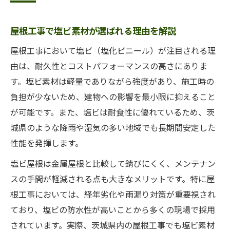
屋根工事で失敗しない塩ビ素材の選び方
屋根工事で塩ビ素材が選ばれる理由を解説
塩ビ屋根工事の専門業者選定の着眼点
屋根工事の現場で重視すべき塩ビの性能
屋根工事において塩ビ（塩化ビニール）が注目される理
由は、耐久性とコストパフォーマンスの高さにありま
耐久性重視なら塩ビ屋根工事を検討しよう
す。塩ビ素材は軽量でありながら強度があり、施工時の
屋根工事で実現する塩ビの高耐久性とは
負担が少ないため、建物への影響を最小限に抑えること
塩ビ屋根工事で長期間安心できる理由
が可能です。また、塩ビは耐食性に優れているため、茨
屋根工事に塩ビを選ぶべき耐久メリット
城県のような降雨や湿気の多い地域でも長期間安定した
耐久性に優れた塩ビ屋根工事の仕組み
性能を発揮します。
塩ビ屋根工事が経年劣化に強い理由
塩ビ屋根は金属屋根と比較して錆びにくく、メンテナン
屋根工事の現場で注目される塩ビの強み
スの手間が軽減される点も大きなメリットです。特に屋
屋根工事現場で光る塩ビ素材の特徴
根工事においては、経年劣化や雨漏り対策が重要視され
塩ビ屋根工事が選ばれる現場の実情とは
ており、塩ビの防水性が高いことから多くの現場で採用
現場で評価される塩ビ屋根工事の信頼性
されています。実際、茨城県内の屋根工事でも塩ビ素材