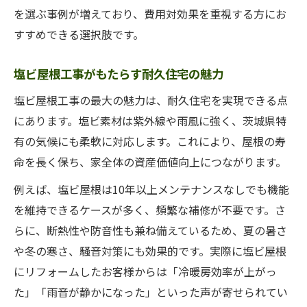
を選ぶ事例が増えており、費用対効果を重視する方にお
屋根工事で塩ビが注目される理由を探る
すすめできる選択肢です。
塩ビ屋根工事の現場対応力と安全性
茨城県で屋根工事を依頼する前に知りたい知識
塩ビ屋根工事がもたらす耐久住宅の魅力
屋根工事依頼前に知るべき塩ビの基礎知識
塩ビ屋根工事の最大の魅力は、耐久住宅を実現できる点
塩ビ屋根工事の施工業者選びのコツ
にあります。塩ビ素材は紫外線や雨風に強く、茨城県特
屋根工事の見積り比較で押さえる塩ビポイ
有の気候にも柔軟に対応します。これにより、屋根の寿
ント
命を長く保ち、家全体の資産価値向上につながります。
塩ビ屋根工事の保証とアフターサービス
例えば、塩ビ屋根は10年以上メンテナンスなしでも機能
屋根工事の補助金や助成制度の最新情報
を維持できるケースが多く、頻繁な補修が不要です。さ
塩ビ屋根工事の施工事例から学ぶ失敗しない方
らに、断熱性や防音性も兼ね備えているため、夏の暑さ
法
や冬の寒さ、騒音対策にも効果的です。実際に塩ビ屋根
屋根工事の塩ビ施工事例で得る成功のヒン
にリフォームしたお客様からは「冷暖房効率が上がっ
ト
た」「雨音が静かになった」といった声が寄せられてい