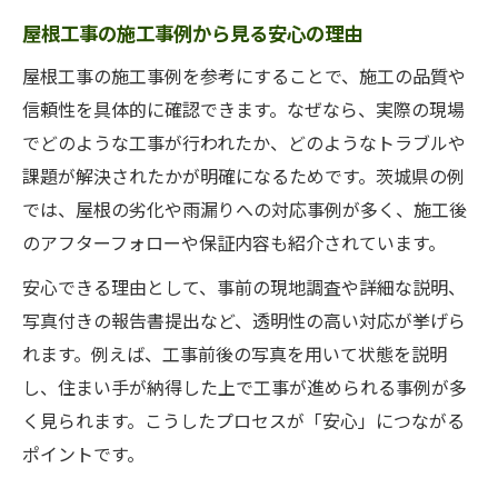
屋根工事の施工事例から見る安心の理由
施工事例が語る屋根工事の信頼性の理由
屋根工事後の安心を保つメンテナンス法
屋根工事の施工事例を参考にすることで、施工の品質や
信頼性を具体的に確認できます。なぜなら、実際の現場
実例から学ぶ茨城の屋根リフォームの要点
でどのような工事が行われたか、どのようなトラブルや
実例に学ぶ屋根工事リフォームの基本
課題が解決されたかが明確になるためです。茨城県の例
屋根工事の実体験で感じた注意点とは
では、屋根の劣化や雨漏りへの対応事例が多く、施工後
茨城の実例で知る屋根リフォームの流れ
のアフターフォローや保証内容も紹介されています。
屋根工事のリフォーム費用の考え方
安心できる理由として、事前の現地調査や詳細な説明、
実例で比較する屋根工事の工法の違い
写真付きの報告書提出など、透明性の高い対応が挙げら
屋根工事なら茨城県の施工事例が参考に
れます。例えば、工事前後の写真を用いて状態を説明
茨城の屋根工事施工事例が示す選び方
し、住まい手が納得した上で工事が進められる事例が多
施工事例から見る屋根工事の費用傾向
く見られます。こうしたプロセスが「安心」につながる
屋根工事の事例が教える信頼できる業者
ポイントです。
茨城の実例で理解する屋根修理の手法