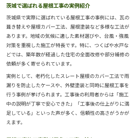
茨城で選ばれる屋根工事の実例紹介
施工事例を活用した屋根工事の比較方法
茨城県で実際に選ばれている屋根工事の事例には、瓦の
リフォーム費用を抑えるコツを事例で発見
葺き替えや屋根カバー工法、屋根塗装など多様な工法が
屋根工事施工事例で学ぶ費用削減の工夫
あります。地域の気候に適した素材選びや、台風・強風
リフォーム費用を抑える屋根工事実例
対策を重視した施工が特長です。特に、つくばや水戸な
屋根工事の見積もり比較で賢く節約
どでは、築年数が経過した住宅の全面改修や部分補修の
施工事例が教えるコストダウンの秘訣
依頼が多く寄せられています。
屋根工事で失敗しない費用管理の方法
実例として、老朽化したスレート屋根のカバー工法で雨
施工事例で見る屋根工事の安心ポイント
漏りを防止したケースや、外壁塗装と同時に屋根工事を
施工事例に学ぶ屋根工事の安心基準
行う事例が挙げられます。工事後の利用者からは「施工
屋根工事の安心感を高める実例の特徴
中の説明が丁寧で安心できた」「工事後の仕上がりに満
屋根工事施工事例から得られる納得感
足している」といった声が多く、信頼性の高さがうかが
えます。
茨城の施工事例で見る信頼できる工事
屋根工事の安心を支えるチェックリスト