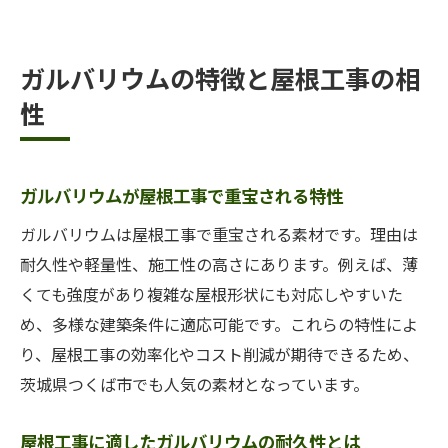
訣
屋根工事で採用増加中のガルバリウムの魅
力
ガルバリウムの特徴と屋根工事の相
ガルバリウムで屋根工事を高品質に仕上げ
性
る
屋根工事の安心感はガルバリウム素材で決まる
ガルバリウムが屋根工事で重宝される特性
屋根工事の安心感を支えるガルバリウム素
材
ガルバリウムは屋根工事で重宝される素材です。理由は
耐久性や軽量性、施工性の高さにあります。例えば、薄
ガルバリウム採用で屋根工事の不安を解消
くても強度があり複雑な屋根形状にも対応しやすいた
屋根工事で信頼されるガルバリウムの実力
め、多様な建築条件に適応可能です。これらの特性によ
ガルバリウム素材が屋根工事の安心感を強
り、屋根工事の効率化やコスト削減が期待できるため、
化
茨城県つくば市でも人気の素材となっています。
屋根工事成功の鍵はガルバリウムの選択に
あり
屋根工事に適したガルバリウムの耐久性とは