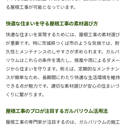
び
る屋根工事が可能となっています。
ガルバリウム素材が屋根工事におすすめの
快適な住まいを守る屋根工事の素材選び方
理由
快適な住まいを実現するためには、屋根工事の素材選び
屋根工事で重要な素材選定のポイント
が重要です。特に茨城県つくば市のような気候では、耐
快適な暮らしを守る屋根工事素材の選び方
久性とメンテナンスのしやすさが求められます。ガルバ
屋根工事で後悔しないための素材選択術
リウムはこれらの条件を満たし、強風や雨によるダメー
ガルバリウム素材で屋根工事をグレードア
ジから住まいを守ります。例えば、定期的なメンテナン
ップ
スが簡単なため、長期間にわたり快適な生活環境を維持
ガルバリウムで実現する長寿命屋根工事
できる点が魅力です。適切な素材選びが安心の住まいづ
ガルバリウム採用で屋根工事の寿命が伸び
くりに繋がります。
る理由
長寿命を叶える屋根工事とガルバリウムの
屋根工事のプロが注目するガルバリウム活用法
関係
屋根工事の専門家が注目するのは、ガルバリウムの施工