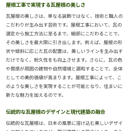
屋根工事で実現する瓦屋根の美しさ
寿命化の秘訣
瓦屋根のメンテナンス方法とその重要性
瓦屋根の美しさは、単なる装飾ではなく、技術と職人の
こだわりが生み出す芸術です。屋根工事において、瓦の
長寿命化のための定期点検とメンテナンス
選定から施工方法に至るまで、細部にこだわることで、
屋根工事後のメンテナンス計画の立て方
その美しさを最大限に引き出します。例えば、屋根の形
瓦屋根を長持ちさせるための日常の手入れ
状や傾斜に応じた瓦の配置は、美しいラインを生み出す
メンテナンスを怠らないことで防げるトラ
だけでなく、耐久性をも向上させます。さらに、瓦の色
ブル
や質感が周囲の建物や自然環境と調和することで、全体
瓦屋根の寿命を延ばすためのメンテナンス
としての美的価値が高まります。屋根工事によって、こ
のコツ
のような美しさを実現することが可能となり、住まいに
瓦屋根はなぜ日本の風土に適しているのか？屋
新たな魅力を加えるのです。
根工事の視点から
日本の気候に合った瓦屋根の特性
伝統的な瓦屋根のデザインと現代建築の融合
地域に適した瓦屋根の選び方
伝統的な瓦屋根は、日本の風景に溶け込む美しいデザイ
屋根工事で活かす日本の伝統的屋根技術