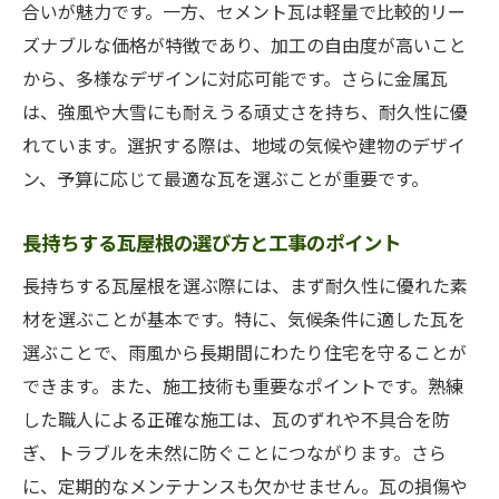
合いが魅力です。一方、セメント瓦は軽量で比較的リー
事のプロが解説
ズナブルな価格が特徴であり、加工の自由度が高いこと
瓦屋根の経年変化に備えるメンテナンス
から、多様なデザインに対応可能です。さらに金属瓦
屋根工事後の経年変化を抑える方法
は、強風や大雪にも耐えうる頑丈さを持ち、耐久性に優
瓦屋根の状態を見極めるメンテナンスのタ
れています。選択する際は、地域の気候や建物のデザイ
イミング
ン、予算に応じて最適な瓦を選ぶことが重要です。
屋根工事のプロが教える経年変化対策
瓦屋根を長持ちさせるためのメンテナンス
長持ちする瓦屋根の選び方と工事のポイント
技術
長持ちする瓦屋根を選ぶ際には、まず耐久性に優れた素
経年変化に対する適切な屋根工事の進め方
材を選ぶことが基本です。特に、気候条件に適した瓦を
選ぶことで、雨風から長期間にわたり住宅を守ることが
できます。また、施工技術も重要なポイントです。熟練
した職人による正確な施工は、瓦のずれや不具合を防
ぎ、トラブルを未然に防ぐことにつながります。さら
に、定期的なメンテナンスも欠かせません。瓦の損傷や