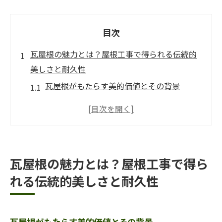
目次
瓦屋根の魅力とは？屋根工事で得られる伝統的
美しさと耐久性
瓦屋根がもたらす美的価値とその背景
風雨に強い瓦の特性と耐久性の理由
屋根工事で実現する瓦屋根の美しさ
伝統的な瓦屋根のデザインと現代建築の融
合
瓦屋根の魅力とは？屋根工事で得ら
瓦の種類とその耐久性の違いについて
れる伝統的美しさと耐久性
長持ちする瓦屋根の選び方と工事のポイン
ト
屋根工事で瓦を選ぶ理由：美しさと機能性を両
瓦屋根がもたらす美的価値とその背景