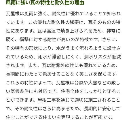
施工前に知っておきたい瓦の基礎知識
風雨に強い瓦の特性と耐久性の理由
安全で確実な瓦屋根工事のためのガイドラ
瓦屋根は風雨に強く、耐久性に優れていることで知られ
イン
ています。この優れた耐久性の秘密は、瓦そのものの特
屋根工事で失敗しないための瓦の選び方
性にあります。瓦は高温で焼き上げられるため、非常に
施工業者選びのポイントと注意点
硬く、衝撃に対する耐性が高いのが特徴です。さらに、
その特有の形状により、水がうまく流れるように設計さ
瓦屋根で家を守る！屋根工事がもたらす耐久性
れているため、雨水が滞留しにくく、漏水リスクが低減
の真実
されます。また、瓦は耐紫外線性にも優れているため、
瓦屋根の耐久性が家を守る理由
長期間にわたって色あせることなく美しさを保ちます。
屋根工事で強固な瓦屋根を作る方法
これらの特性によって、瓦屋根は台風や大雪などの厳し
瓦屋根の耐久性を高める施工のコツ
い気候条件にも対応でき、住宅全体をしっかりと守るこ
耐久性を左右する瓦の質と工事の技術
とができます。屋根工事を通じて適切に施工されること
屋根工事後の定期点検で長寿命を実現
で、その耐久性はさらに高まるため、長期的に安心して
瓦屋根の耐久性を確保するための工事手法
住むことができる住まいを実現することが可能です。
屋根工事後のメンテナンスが重要！瓦屋根の長