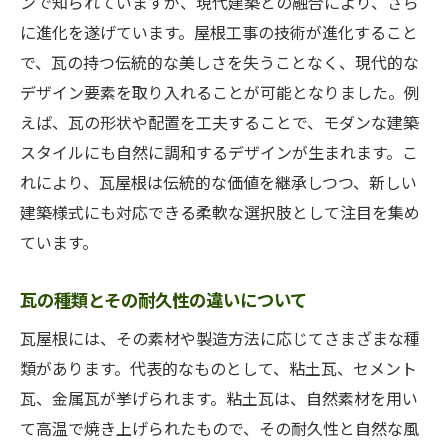
ンで知られていますが、現代建築との融合により、さら
に進化を遂げています。屋根工事の技術が進化すること
瓦屋根が文化と風土に根付く理由
で、瓦の持つ伝統的な美しさを失うことなく、現代的な
瓦屋根と日本の四季との関係
デザイン要素を取り入れることが可能となりました。例
地域ごとの瓦屋根の特性と工事法
えば、瓦の形状や配置を工夫することで、モダンな建築
屋根工事で知っておきたい瓦選びのポイントと
スタイルにも自然に調和するデザインが生まれます。こ
その理由
れにより、瓦屋根は伝統的な価値を継承しつつ、新しい
瓦の選び方が屋根工事の成否を決める
建築様式にも対応できる柔軟な選択肢として注目を集め
色や形状で選ぶ瓦のメリット
ています。
環境に配慮した瓦選びの方法
瓦の種類とその耐久性の違いについて
瓦の種類とその選び方の基準
屋根工事の目的による瓦選びの違い
瓦屋根には、その素材や製造方法に応じてさまざまな種
類があります。代表的なものとして、粘土瓦、セメント
瓦の耐久性とコストパフォーマンスのバラ
瓦、金属瓦が挙げられます。粘土瓦は、自然素材を用い
ンス
て高温で焼き上げられたもので、その耐久性と自然な風
瓦屋根の経年変化とメンテナンス方法を屋根工