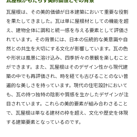
立させる秘訣
瓦屋根は、その美的価値が日本建築において重要な役割
瓦の美しさと機能性を兼ね備えた選び方
を果たしてきました。瓦は単に屋根材としての機能を超
なぜ瓦が屋根工事で選ばれるのか
え、建物全体に調和と統一感を与える要素として評価さ
瓦の種類ごとの特徴と選び方のポイント
れています。その背景には、日本の伝統的な美意識や自
屋根工事における瓦の組み合わせとデザイ
然との共生を大切にする文化が影響しています。瓦の色
ン
や形状は風景に溶け込み、四季折々の景観を楽しむこと
ができます。また、瓦屋根はそのデザイン性から現代建
瓦を用いた屋根工事のメリットとデメリッ
築の中でも再評価され、時を経ても古びることのない普
ト
遍的な美しさを持っています。現代の住宅設計において
伝統を守りつつ機能性を高める瓦の選び方
も、瓦の持つ独特の陰影や質感を生かしたデザインが注
初めての屋根工事でも安心！瓦屋根の施工ポイ
目されています。これらの美的要素が組み合わさること
ント徹底解説
で、瓦屋根は単なる建材の枠を超え、文化や歴史を体現
初めての方でもわかる瓦屋根工事の流れ
する建築要素となっているのです。
屋根工事の注意点と瓦選びのポイント