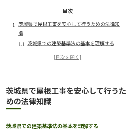
目次
茨城県で屋根工事を安心して行うための法律知
識
茨城県での建築基準法の基本を理解する
屋根工事に関連する許可と手続き
違法工事の定義とそのリスク
茨城県での適正価格の見極め方
地元の条例が屋根工事に与える影響
茨城県で屋根工事を安心して行うた
法律に基づく保証とアフターサービス
めの法律知識
違法屋根工事を避けるための茨城県でのポイン
ト
信頼できる業者の見分け方
茨城県での建築基準法の基本を理解する
工事契約時に確認すべき重要書類