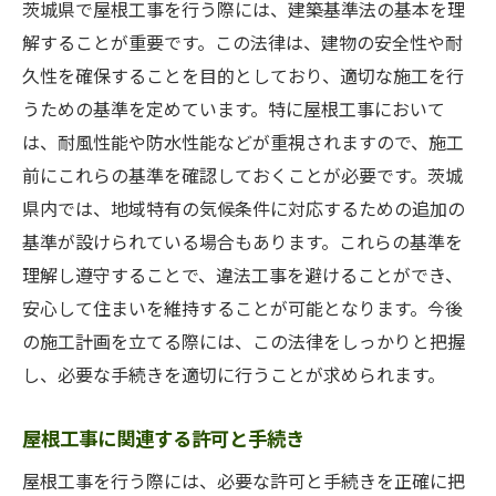
茨城県で屋根工事を行う際には、建築基準法の基本を理
口コミと評判を活用した業者選び
解することが重要です。この法律は、建物の安全性や耐
茨城県特有の気候に合った工法とは
久性を確保することを目的としており、適切な施工を行
うための基準を定めています。特に屋根工事において
違法工事を見抜くためのチェックポイント
は、耐風性能や防水性能などが重視されますので、施工
適切な管理体制を持つ業者の選択
前にこれらの基準を確認しておくことが必要です。茨城
屋根工事のトラブルを防ぐための法的基礎
県内では、地域特有の気候条件に対応するための追加の
契約書に記載すべき主要項目
基準が設けられている場合もあります。これらの基準を
トラブル発生時の相談先と対応法
理解し遵守することで、違法工事を避けることができ、
施工中に注意したい法的事項
安心して住まいを維持することが可能となります。今後
茨城県での消費者保護法の適用
の施工計画を立てる際には、この法律をしっかりと把握
工事完了後の保証期間と条件
し、必要な手続きを適切に行うことが求められます。
適切な支払い方法とタイミング
屋根工事に関連する許可と手続き
茨城県での屋根工事の法律と信頼業者の選び方
屋根工事を行う際には、必要な許可と手続きを正確に把
業者選びの初期ステップ