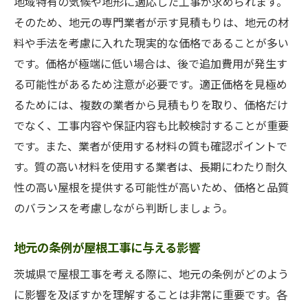
地元の法律相談窓口の活用法
地域特有の気候や地形に適応した工事が求められます。
そのため、地元の専門業者が示す見積もりは、地元の材
法改正に対応した施工方法
料や手法を考慮に入れた現実的な価格であることが多い
住まいの安全を守るための法的措置
です。価格が極端に低い場合は、後で追加費用が発生す
信頼できる屋根工事業者を選ぶための茨城県で
る可能性があるため注意が必要です。適正価格を見極め
の秘訣
るためには、複数の業者から見積もりを取り、価格だけ
経験豊富な業者の選び方
でなく、工事内容や保証内容も比較検討することが重要
業者の実績と信頼性の確認
です。また、業者が使用する材料の質も確認ポイントで
現場訪問の重要性
す。質の高い材料を使用する業者は、長期にわたり耐久
契約前に交わすべき確認事項
性の高い屋根を提供する可能性が高いため、価格と品質
のバランスを考慮しながら判断しましょう。
見積もりに含むべき詳細項目
アフターケアの質を見極める
地元の条例が屋根工事に与える影響
茨城県で屋根工事を考える際に、地元の条例がどのよう
に影響を及ぼすかを理解することは非常に重要です。各