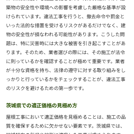
茨城県での違法屋根工事を未然に防ぐためのス
築物の安全性や環境への影響を考慮した厳格な基準が設
テップ
けられています。違法工事を行うと、撤去命令や罰金と
信頼できる業者と契約するための手順
いった法的な措置を受けるリスクがあるだけでなく、建
契約書に含めるべき要件
物の安全性が損なわれる可能性があります。こうした問
題は、特に災害時には大きな被害を引き起こすことがあ
工事期間中の適切な監督方法
ります。そのため、業者選びの際には、その施工が法令
施工後の問題解決策
に則っているかを確認することが極めて重要です。業者
住民からの意見を反映する方法
が十分な資格を持ち、法律の遵守に対する取り組みをし
法的トラブルを防ぐための相談先
っかりと行っているかをチェックすることが、違法工事
屋根工事の法律理解で茨城県の住まいを守る方
のリスクを避けるための第一歩です。
法
屋根工事に関する法律の基本
茨城県での適正価格の見極め方
工事中に発生しうる法律問題
屋根工事において適正価格を見極めることは、施工の品
法的基準を満たす施工の特徴
質を確保するために欠かせない要素です。茨城県では、