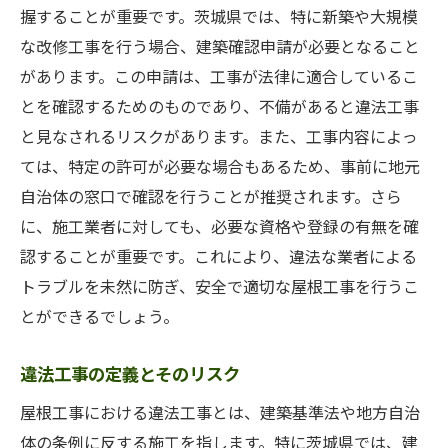
握することが重要です。茨城県では、特に新築や大規模
信頼できる業者に必要な資格
な改修工事を行う場合、建築確認申請が必要となること
現地調査で確認すべきポイント
があります。この申請は、工事が法律に適合しているこ
見積もり比較での注意点
とを確認するためのものであり、不備があると違法工事
施工計画書の重要性
と見なされるリスクがあります。また、工事内容によっ
アフターサービスの充実度
ては、特定の許可が必要な場合もあるため、事前に地元
安心できる屋根工事を実現するための法律ガイ
自治体の窓口で確認を行うことが推奨されます。さら
ド
に、施工業者に対しても、必要な資格や登録の有無を確
認することが重要です。これにより、違法な業者による
工事開始前に知っておくべき法律
トラブルを未然に防ぎ、安全で適切な屋根工事を行うこ
安全基準を満たすための施工手順
とができるでしょう。
施工中の事故防止策
工事完成後の法的確認ポイント
違法工事の定義とそのリスク
施工保証とその範囲
屋根工事における違法工事とは、建築基準法や地方自治
茨城県における不正行為の防止策
体の条例に反する施工を指します。特に茨城県では、建